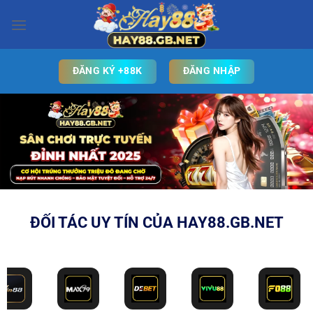
Bỏ
qua
nội
dung
ĐĂNG KÝ +88K
ĐĂNG NHẬP
ĐỐI TÁC UY TÍN CỦA HAY88.GB.NET