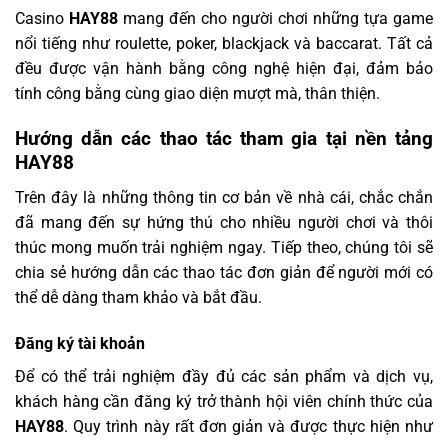
Casino
HAY88
mang đến cho người chơi những tựa game
nổi tiếng như roulette, poker, blackjack và baccarat. Tất cả
đều được vận hành bằng công nghệ hiện đại, đảm bảo
tính công bằng cùng giao diện mượt mà, thân thiện.
Hướng dẫn các thao tác tham gia tại nền tảng
HAY88
Trên đây là những thông tin cơ bản về nhà cái, chắc chắn
đã mang đến sự hứng thú cho nhiều người chơi và thôi
thúc mong muốn trải nghiệm ngay. Tiếp theo, chúng tôi sẽ
chia sẻ hướng dẫn các thao tác đơn giản để người mới có
thể dễ dàng tham khảo và bắt đầu.
Đăng ký tài khoản
Để có thể trải nghiệm đầy đủ các sản phẩm và dịch vụ,
khách hàng cần đăng ký trở thành hội viên chính thức của
HAY88
. Quy trình này rất đơn giản và được thực hiện như