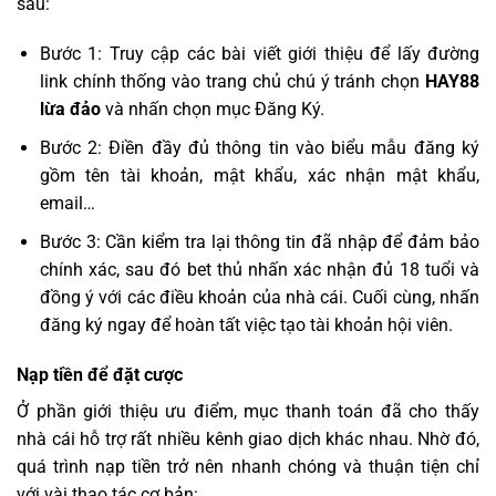
sau:
Bước 1: Truy cập các bài viết giới thiệu để lấy đường
link chính thống vào trang chủ chú ý tránh chọn
HAY88
lừa đảo
và nhấn chọn mục Đăng Ký.
Bước 2: Điền đầy đủ thông tin vào biểu mẫu đăng ký
gồm tên tài khoản, mật khẩu, xác nhận mật khẩu,
email…
Bước 3: Cần kiểm tra lại thông tin đã nhập để đảm bảo
chính xác, sau đó bet thủ nhấn xác nhận đủ 18 tuổi và
đồng ý với các điều khoản của nhà cái. Cuối cùng, nhấn
đăng ký ngay để hoàn tất việc tạo tài khoản hội viên.
Nạp tiền để đặt cược
Ở phần giới thiệu ưu điểm, mục thanh toán đã cho thấy
nhà cái hỗ trợ rất nhiều kênh giao dịch khác nhau. Nhờ đó,
quá trình nạp tiền trở nên nhanh chóng và thuận tiện chỉ
với vài thao tác cơ bản: