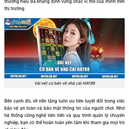
thương hiệu đã khẳng định vững chắc vị thế của mình trên
thị trường.
Vài nét cơ bản về nhà cái HAY88
Bên cạnh đó, về nền tảng luôn ưu tiên tuyệt đối trong việc
bảo vệ an toàn và bảo mật thông tin của người chơi. Nhờ
hệ thống công nghệ tiên tiến và quy trình quản lý chuyên
nghiệp, bạn có thể hoàn toàn yên tâm khi tham gia mọi trò