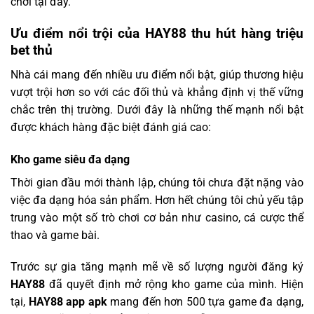
chơi tại đây.
Ưu điểm nổi trội của HAY88 thu hút hàng triệu
bet thủ
Nhà cái mang đến nhiều ưu điểm nổi bật, giúp thương hiệu
vượt trội hơn so với các đối thủ và khẳng định vị thế vững
chắc trên thị trường. Dưới đây là những thế mạnh nổi bật
được khách hàng đặc biệt đánh giá cao:
Kho game siêu đa dạng
Thời gian đầu mới thành lập, chúng tôi chưa đặt nặng vào
việc đa dạng hóa sản phẩm. Hơn hết chúng tôi chủ yếu tập
trung vào một số trò chơi cơ bản như casino, cá cược thể
thao và game bài.
Trước sự gia tăng mạnh mẽ về số lượng người đăng ký
HAY88
đã quyết định mở rộng kho game của mình. Hiện
tại,
HAY88 app apk
mang đến hơn 500 tựa game đa dạng,