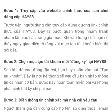
Bước 1: Truy cập vào website chính thức của sân chơi
đẳng cấp HAY88
Trước tiên, người dùng cần truy cập đúng đường link chính
thức của HAY88. Đây là bước quan trọng nhằm tránh
nhầm lẫn vào các trang giả mạo. Khi vào trang chủ, bạn sẽ
thấy ngay giao diện rõ ràng với mục tạo tài khoản hiển thị
nổi bật.
Bước 2: Chọn mục tạo tài khoản mới “đăng ký” tại HAY88
Sau khi đã vào đúng địa chỉ, bạn hãy nhấn vào nút “Tạo
tài khoản”. Đây là nơi hệ thống sẽ yêu cầu bạn nhập thông
tin cá nhân cơ bản. Bước này hoàn toàn miễn phí và không
phát sinh bất kỳ chi phí nào.
Bước 3: Điền thông tin chính xác mà nhà cái yêu cầu
Người tham gia cần cung cấp họ tên, số điện thoại, email